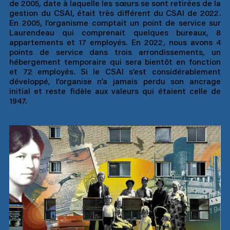
de 2005, date à laquelle les sœurs se sont retirées de la
gestion du CSAI, était très différent du CSAI de 2022.
En 2005, l’organisme comptait un point de service sur
Laurendeau qui comprenait quelques bureaux, 8
appartements et 17 employés. En 2022, nous avons 4
points de service dans trois arrondissements, un
hébergement temporaire qui sera bientôt en fonction
et 72 employés. Si le CSAI s’est considérablement
développé, l’organise n’a jamais perdu son ancrage
initial et reste fidèle aux valeurs qui étaient celle de
1947.