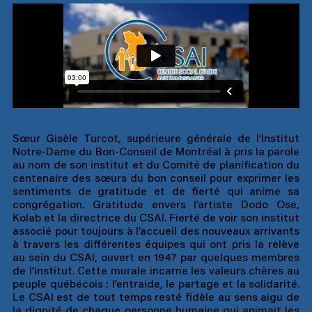
Sœur Gisèle Turcot, supérieure générale de l’Institut
Notre-Dame du Bon-Conseil de Montréal à pris la parole
au nom de son institut et du Comité de planification du
centenaire des sœurs du bon conseil pour exprimer les
sentiments de gratitude et de fierté qui anime sa
congrégation. Gratitude envers l’artiste Dodo Ose,
Kolab et la directrice du CSAI. Fierté de voir son institut
associé pour toujours à l’accueil des nouveaux arrivants
à travers les différentes équipes qui ont pris la relève
au sein du CSAI, ouvert en 1947 par quelques membres
de l’institut. Cette murale incarne les valeurs chères au
peuple québécois : l’entraide, le partage et la solidarité.
Le CSAI est de tout temps resté fidèle au sens aigu de
la dignité de chaque personne humaine qui animait les