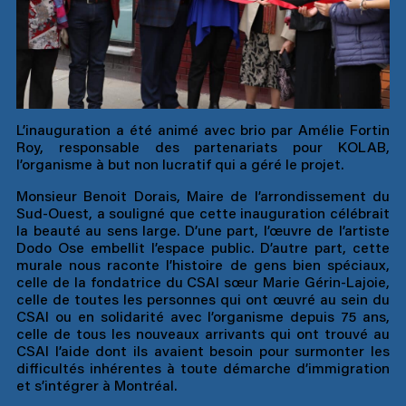
L’inauguration a été animé avec brio par Amélie Fortin
Roy, responsable des partenariats pour KOLAB,
l’organisme à but non lucratif qui a géré le projet.
Monsieur Benoit Dorais, Maire de l’arrondissement du
Sud-Ouest, a souligné que cette inauguration célébrait
la beauté au sens large. D’une part, l’œuvre de l’artiste
Dodo Ose embellit l’espace public. D’autre part, cette
murale nous raconte l’histoire de gens bien spéciaux,
celle de la fondatrice du CSAI sœur Marie Gérin-Lajoie,
celle de toutes les personnes qui ont œuvré au sein du
CSAI ou en solidarité avec l’organisme depuis 75 ans,
celle de tous les nouveaux arrivants qui ont trouvé au
CSAI l’aide dont ils avaient besoin pour surmonter les
difficultés inhérentes à toute démarche d’immigration
et s’intégrer à Montréal.