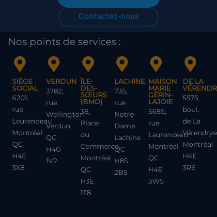
Contactez-nous
Nos points de services :
SIÈGE
VERDUN
ÎLE-
LACHINE
MAISON
DE LA
SOCIAL
DES-
MARIE
VÉRENDR
3782,
735,
SŒURS
GÉRIN-
6201,
5575,
(BMO)
LAJOIE
rue
rue
rue
boul.
38,
5685,
Wellington
Notre-
Laurendeau
de La
Place
rue
Verdun
Dame
Montréal
Vérendrye
du
Laurendeau
QC
Lachine
QC
Montréal
Commerce
Montréal
H4G
QC
H4E
H4E
Montréal
QC
1V2
H8S
3X8
3R6
QC
H4E
2B5
H3E
3W5
1T8