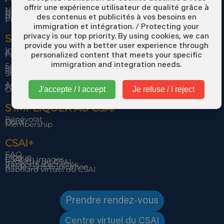
offrir une expérience utilisateur de qualité grâce à
Notre mission et nos valeurs
Notre équipe
Notre histoire
Politique de traitement des plaintes
des contenus et publicités à vos besoins en
Politique de confidentialité
immigration et intégration. / Protecting your
privacy is our top priority. By using cookies, we can
SERVICES DU CSAI
provide you with a better user experience through
Immigration, installation et intégration
Aide à l’emploi
Francisation
personalized content that meets your specific
immigration and integration needs.
Soutien aux jeunes
Soutien aux femmes
Soutien aux familles
Soutien scolaire
Activités collectives
Jumelage interculturel
Objectif Intégration
J'accepte / I accept
Je refuse / I reject
S’IMPLIQUER AU CSAI
Bénévolat
Dons
Membership
CSAI+
FAQ
Blogue
CSAI en images
Infolettre du CSAI
Rapports d’activités
Kit de communication
Babillard virtuel du CSAI
Prendre rendez-vous
Centre virtuel du CSAI