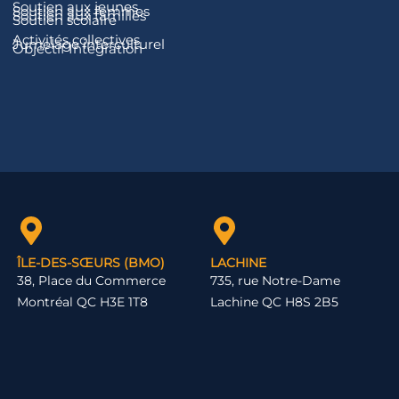
Soutien aux jeunes
Soutien aux femmes
Soutien aux familles
Soutien scolaire
Activités collectives
Jumelage interculturel
Objectif Intégration
ÎLE-DES-SŒURS (BMO)
LACHINE
38, Place du Commerce
735, rue Notre-Dame
Montréal QC H3E 1T8
Lachine QC H8S 2B5