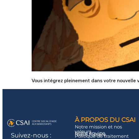
Vous intégrez pleinement dans votre nouvelle v
À PROPOS DU CSAI
Notre mission et nos
valeurs
Notre équipe
Notre histoire
Suivez-nous :
Politique de traitement