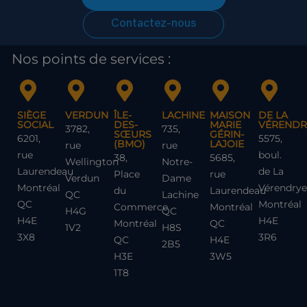
Contactez-nous
Nos points de services :
SIÈGE
VERDUN
ÎLE-
LACHINE
MAISON
DE LA
SOCIAL
DES-
MARIE
VÉRENDR
3782,
735,
SŒURS
GÉRIN-
6201,
5575,
(BMO)
LAJOIE
rue
rue
rue
boul.
38,
5685,
Wellington
Notre-
Laurendeau
de La
Place
rue
Verdun
Dame
Montréal
Vérendrye
du
Laurendeau
QC
Lachine
QC
Montréal
Commerce
Montréal
H4G
QC
H4E
H4E
Montréal
QC
1V2
H8S
3X8
3R6
QC
H4E
2B5
H3E
3W5
1T8