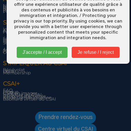
offrir une expérience utilisateur de qualité grâce à
Notre mission et nos valeurs
Notre équipe
Notre histoire
Politique de traitement des plaintes
des contenus et publicités à vos besoins en
Politique de confidentialité
immigration et intégration. / Protecting your
privacy is our top priority. By using cookies, we can
SERVICES DU CSAI
provide you with a better user experience through
Immigration, installation et intégration
Aide à l’emploi
Francisation
personalized content that meets your specific
immigration and integration needs.
Soutien aux jeunes
Soutien aux femmes
Soutien aux familles
Soutien scolaire
Activités collectives
Jumelage interculturel
Objectif Intégration
J'accepte / I accept
Je refuse / I reject
S’IMPLIQUER AU CSAI
Bénévolat
Dons
Membership
CSAI+
FAQ
Blogue
CSAI en images
Infolettre du CSAI
Rapports d’activités
Kit de communication
Babillard virtuel du CSAI
Prendre rendez-vous
Centre virtuel du CSAI