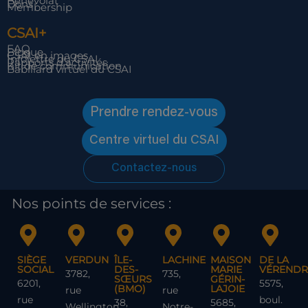
Bénévolat
Dons
Membership
CSAI+
FAQ
Blogue
CSAI en images
Infolettre du CSAI
Rapports d’activités
Kit de communication
Babillard virtuel du CSAI
Prendre rendez-vous
Centre virtuel du CSAI
Contactez-nous
Nos points de services :
SIÈGE
VERDUN
ÎLE-
LACHINE
MAISON
DE LA
SOCIAL
DES-
MARIE
VÉRENDR
3782,
735,
SŒURS
GÉRIN-
6201,
5575,
(BMO)
LAJOIE
rue
rue
rue
boul.
38,
5685,
Wellington
Notre-