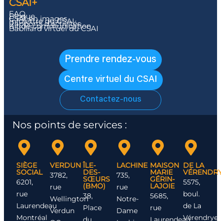
CSAI+
FAQ
Blogue
CSAI en images
Infolettre du CSAI
Rapports d’activités
Kit de communication
Babillard virtuel du CSAI
Prendre rendez-vous
Centre virtuel du CSAI
Contactez-nous
Nos points de services :
SIÈGE
VERDUN
ÎLE-
LACHINE
MAISON
DE LA
SOCIAL
DES-
MARIE
VÉRENDR
3782,
735,
SŒURS
GÉRIN-
6201,
5575,
(BMO)
LAJOIE
rue
rue
rue
boul.
38,
5685,
Wellington
Notre-
Laurendeau
de La
Place
rue
Verdun
Dame
Montréal
Vérendrye
du
Laurendeau