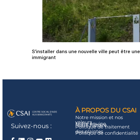
S’installer dans une nouvelle ville peut être un
immigrant
À PROPOS DU CSAI
Notre mission et nos
valeurs
Notre équipe
Notre histoire
Suivez-nous :
Politique de traitement
des plaintes
Politique de confidentialité