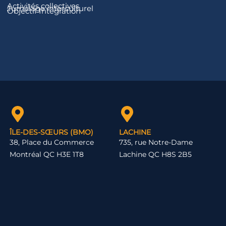
Activités collectives
Jumelage interculturel
Objectif Intégration
ÎLE-DES-SŒURS (BMO)
LACHINE
38, Place du Commerce
735, rue Notre-Dame
Montréal QC H3E 1T8
Lachine QC H8S 2B5