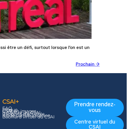
si être un défi, surtout lorsque l’on est un
Prochain
→
CSAI+
Prendre rendez-
FAQ
Blogue
vous
CSAI en images
Infolettre du CSAI
Rapports d’activités
Kit de communication
Babillard virtuel du CSAI
Centre virtuel du
CSAI